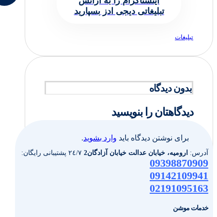
اینستاگرام را به آژانس
تبلیغاتی دیجی ادز بسپارید
تبلیغات
بدون دیدگاه
دیدگاهتان را بنویسید
برای نوشتن دیدگاه باید
وارد بشوید
.
آدرس:
ارومیه، خیابان عدالت خیابان آزادگان2
٢٤/٧ پشتیبانی رایگان:
09398870909
09142109941
02191095163
خدمات موشن