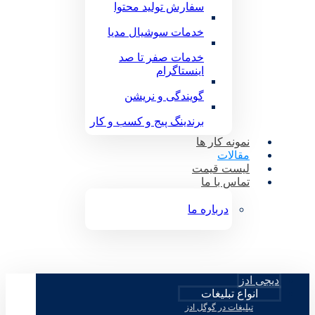
سفارش تولید محتوا
خدمات سوشیال مدیا
خدمات صفر تا صد
اینستاگرام
گویندگی و نریشن
برندینگ پیج و کسب و کار
نمونه کار ها
مقالات
لیست قیمت
تماس با ما
درباره ما
دیجی ادز
انواع تبلیغات
تبلیغات در گوگل ادز