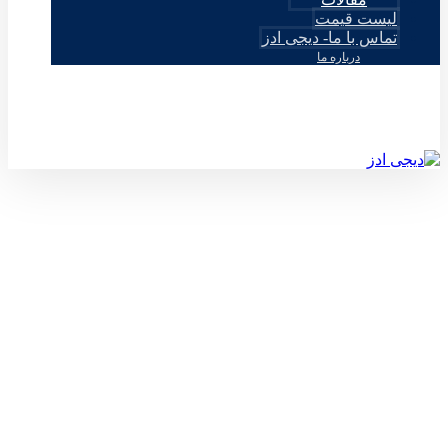
لیست قیمت
تماس با ما- دیجی ادز
درباره ما
© طراحی توسط دیجی ادز 2026