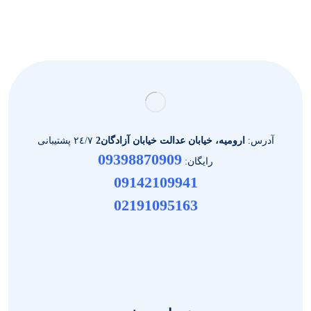
آدرس:
ارومیه، خیابان عدالت خیابان آزادگان2
٢٤/٧ پشتیبانی
09398870909
رایگان:
09142109941
02191095163