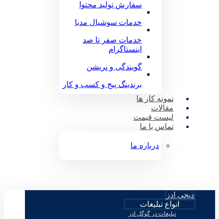
سفارش تولید محتوا
خدمات سوشیال مدیا
خدمات صفر تا صد
اینستاگرام
گویندگی و نریشن
برندینگ پیج و کسب و کار
نمونه کار ها
مقالات
لیست قیمت
تماس با ما
درباره ما
دیجی ادز
انواع تبلیغات
تبلیغات در گوگل ادز