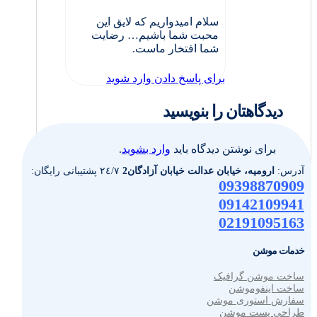
سلام امیدواریم که لایق این
محبت شما باشیم… رضایت
شما افتخار ماست.
برای پاسخ دادن وارد شوید
دیدگاهتان را بنویسید
برای نوشتن دیدگاه باید
وارد بشوید
.
آدرس:
ارومیه، خیابان عدالت خیابان آزادگان2
٢٤/٧ پشتیبانی رایگان:
09398870909
09142109941
02191095163
خدمات موشن
ساخت موشن گرافیک
ساخت اینفوموشن
سفارش استوری موشن
طراحی پست موشن