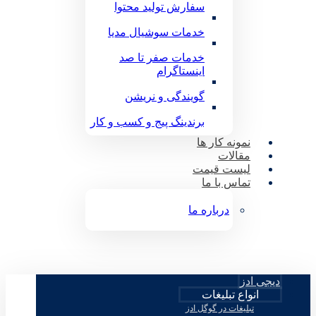
سفارش تولید محتوا
خدمات سوشیال مدیا
خدمات صفر تا صد
اینستاگرام
گویندگی و نریشن
برندینگ پیج و کسب و کار
نمونه کار ها
مقالات
لیست قیمت
تماس با ما
درباره ما
دیجی ادز
انواع تبلیغات
تبلیغات در گوگل ادز