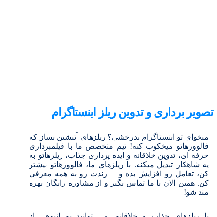
تصویر برداری و تدوین ریلز اینستاگرام
میخوای تو اینستاگرام بدرخشی؟ ریلزهای آتیشین بساز که
فالوورهاتو میخکوب کنه! تیم متخصص ما با فیلمبرداری
حرفه ای، تدوین خلاقانه و ایده پردازی جذاب، ریلزهاتو به
یه شاهکار تبدیل میکنه. با ریلزهای ما، فالوورهاتو بیشتر
کن، تعامل رو افزایش بده و رندت رو به همه معرفی
کن. همین الان با ما تماس بگیر و از مشاوره رایگان بهره
مند شو!
با ریلزهای جذاب و خلاقانه، می توانید به انبوهی از