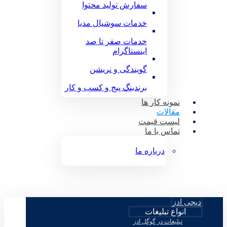
سفارش تولید محتوا
خدمات سوشیال مدیا
خدمات صفر تا صد
اینستاگرام
گویندگی و نریشن
برندینگ پیج و کسب و کار
نمونه کار ها
مقالات
لیست قیمت
تماس با ما
درباره ما
دیجی ادز
انواع تبلیغات
تبلیغات در گوگل ادز