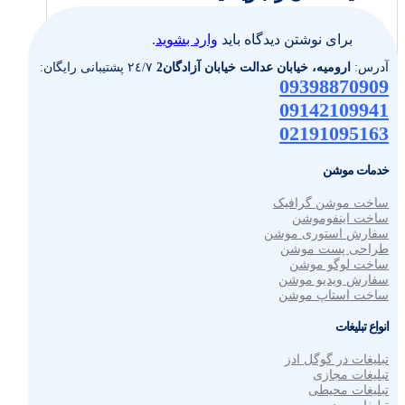
برای نوشتن دیدگاه باید
وارد بشوید
.
آدرس:
ارومیه، خیابان عدالت خیابان آزادگان2
٢٤/٧ پشتیبانی رایگان:
09398870909
09142109941
02191095163
خدمات موشن
ساخت موشن گرافیک
ساخت اینفوموشن
سفارش استوری موشن
طراحی پست موشن
ساخت لوگو موشن
سفارش ویدیو موشن
ساخت استاپ موشن
انواع تبلیغات
تبلیغات در گوگل ادز
تبلیغات مجازی
تبلیغات محیطی