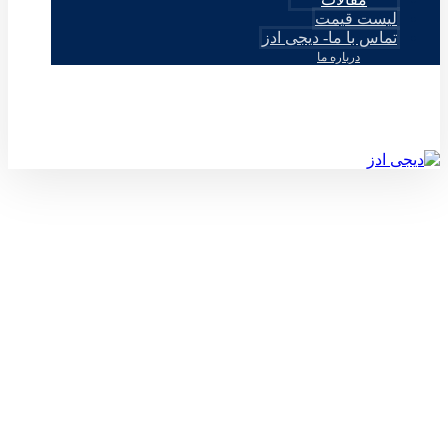
لیست قیمت
تماس با ما- دیجی ادز
درباره ما
© طراحی توسط دیجی ادز 2026