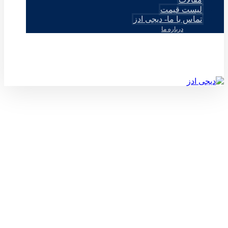
لیست قیمت
تماس با ما- دیجی ادز
درباره ما
© طراحی توسط دیجی ادز 2026