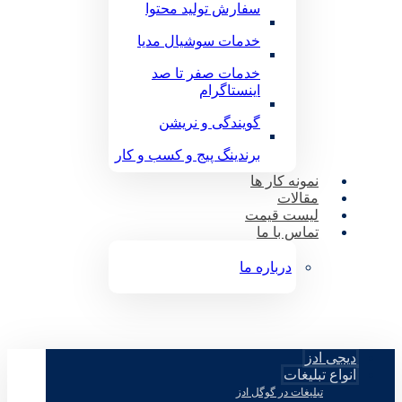
سفارش تولید محتوا
خدمات سوشیال مدیا
خدمات صفر تا صد
اینستاگرام
گویندگی و نریشن
برندینگ پیج و کسب و کار
نمونه کار ها
مقالات
لیست قیمت
تماس با ما
درباره ما
دیجی ادز
انواع تبلیغات
تبلیغات در گوگل ادز