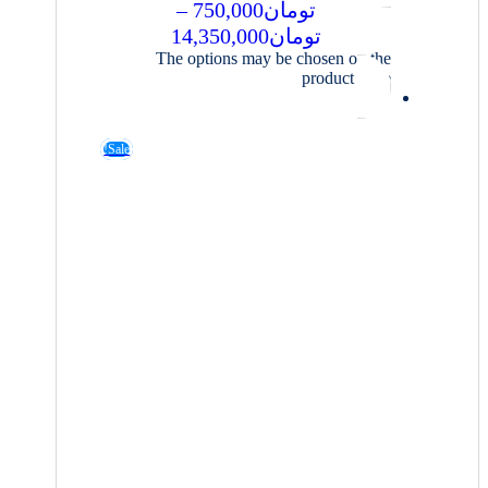
تومان
750,000
–
تومان
14,350,000
The options may be chosen on the
product page
Sale!