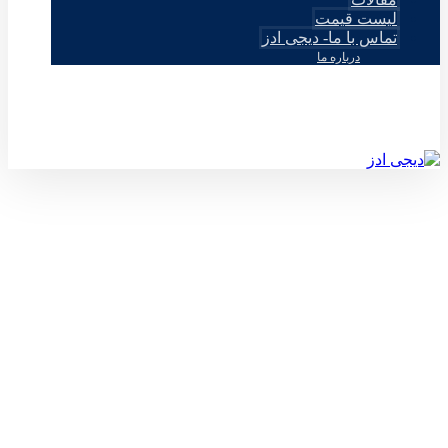
لیست قیمت
تماس با ما- دیجی ادز
درباره ما
© طراحی توسط دیجی ادز 2026