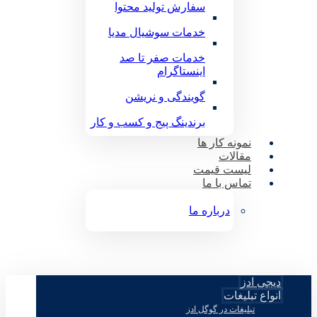
سفارش تولید محتوا
خدمات سوشیال مدیا
خدمات صفر تا صد
اینستاگرام
گویندگی و نریشن
برندینگ پیج و کسب و کار
نمونه کار ها
مقالات
لیست قیمت
تماس با ما
درباره ما
دیجی ادز
انواع تبلیغات
تبلیغات در گوگل ادز