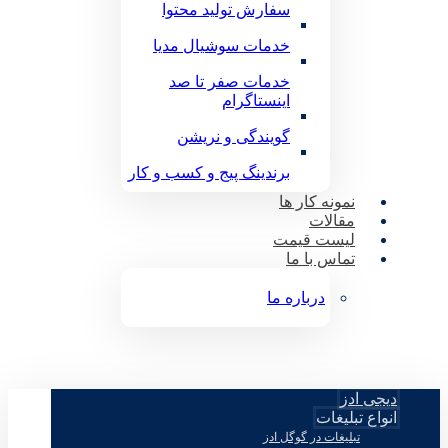
سفارش تولید محتوا
خدمات سوشیال مدیا
خدمات صفر تا صد
اینستاگرام
گویندگی و نریشن
برندینگ پیج و کسب و کار
نمونه کار ها
مقالات
لیست قیمت
تماس با ما
درباره ما
دیجی ادز
انواع تبلیغات
تبلیغات در گوگل ادز