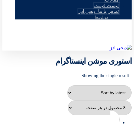
لیست قیمت
تماس با ما- دیجی ادز
درباره ما
© طراحی توسط دیجی ادز 2026
استوری موشن اینستاگرام
Showing the single result