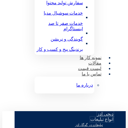
سفارش تولید محتوا
خدمات سوشیال مدیا
خدمات صفر تا صد
اینستاگرام
گویندگی و نریشن
برندینگ پیج و کسب و کار
نمونه کار ها
مقالات
لیست قیمت
تماس با ما
درباره ما
دیجی ادز
انواع تبلیغات
تبلیغات در گوگل ادز