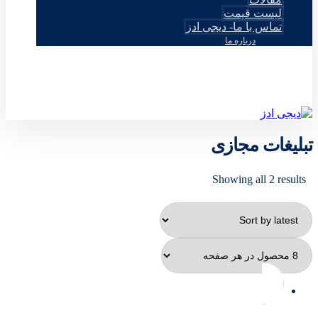
لیست قیمت
تماس با ما- دیجی ادز
درباره ما
© طراحی توسط دیجی ادز 2026
تبلیغات مجازی
Showing all 2 results