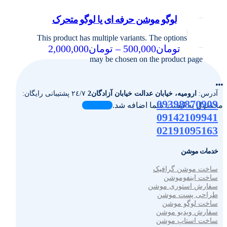
لوگو موشن حرفه ای یا لوگو متحرک
This product has multiple variants. The options
تومان
500,000
–
تومان
2,000,000
may be chosen on the product page
...
آدرس:
ارومیه، خیابان عدالت خیابان آزادگان2
٢٤/٧ پشتیبانی رایگان:
09398870909
محصول به لیست شما اضافه شد.
09142109941
02191095163
خدمات موشن
ساخت موشن گرافیک
ساخت اینفوموشن
سفارش استوری موشن
طراحی پست موشن
ساخت لوگو موشن
سفارش ویدیو موشن
ساخت استاپ موشن