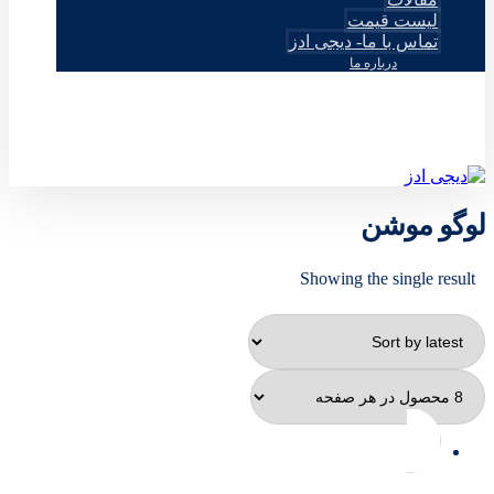
لیست قیمت
تماس با ما- دیجی ادز
درباره ما
© طراحی توسط دیجی ادز 2026
لوگو موشن
Showing the single result