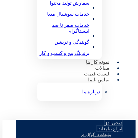
سفارش تولید محتوا
خدمات سوشیال مدیا
خدمات صفر تا صد
اینستاگرام
گویندگی و نریشن
برندینگ پیج و کسب و کار
نمونه کار ها
مقالات
لیست قیمت
تماس با ما
درباره ما
دیجی ادز
انواع تبلیغات
تبلیغات در گوگل ادز