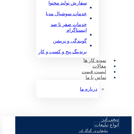
سفارش تولید محتوا
خدمات سوشیال مدیا
خدمات صفر تا صد
اینستاگرام
گویندگی و نریشن
برندینگ پیج و کسب و کار
نمونه کار ها
مقالات
لیست قیمت
تماس با ما
درباره ما
دیجی ادز
انواع تبلیغات
تبلیغات در گوگل ادز