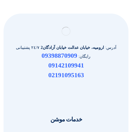
آدرس:
ارومیه، خیابان عدالت خیابان آزادگان2
٢٤/٧ پشتیبانی
09398870909
رایگان:
09142109941
02191095163
خدمات موشن