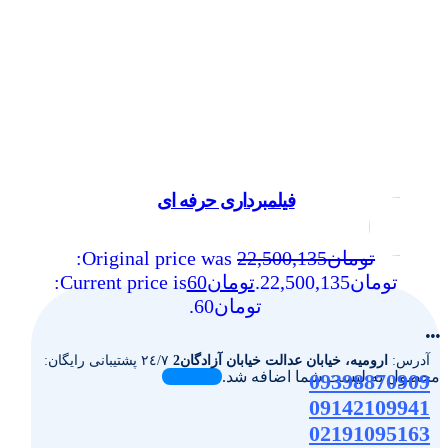
فیلمبرداری حرفه ای
تومان
22,500,135
Original price was:
تومان22,500,135.
تومان
60
Current price is:
تومان60.
...
آدرس:
ارومیه، خیابان عدالت خیابان آزادگان2
٢٤/٧ پشتیبانی رایگان:
محصول به لیست شما اضافه شد.
09398870909
09142109941
02191095163