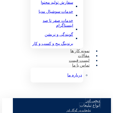
سفارش تولید محتوا
خدمات سوشیال مدیا
خدمات صفر تا صد
اینستاگرام
گویندگی و نریشن
برندینگ پیج و کسب و کار
نمونه کار ها
مقالات
لیست قیمت
تماس با ما
درباره ما
دیجی ادز
انواع تبلیغات
تبلیغات در گوگل ادز