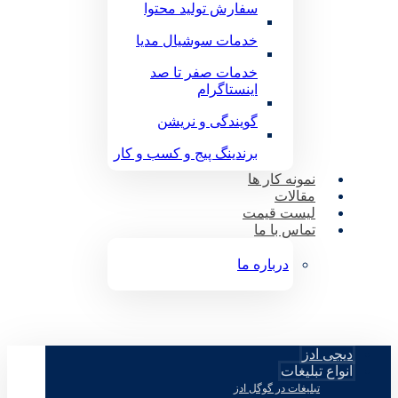
سفارش تولید محتوا
خدمات سوشیال مدیا
خدمات صفر تا صد
اینستاگرام
گویندگی و نریشن
برندینگ پیج و کسب و کار
نمونه کار ها
مقالات
لیست قیمت
تماس با ما
درباره ما
دیجی ادز
انواع تبلیغات
تبلیغات در گوگل ادز