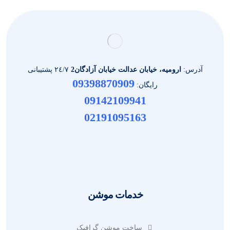
آدرس:
ارومیه، خیابان عدالت خیابان آزادگان2
٢٤/٧ پشتیبانی
09398870909
رایگان:
09142109941
02191095163
خدمات موشن
ساخت موشن گرافیک