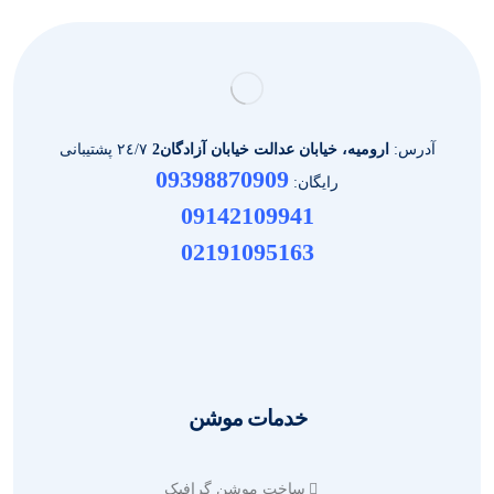
آدرس:
ارومیه، خیابان عدالت خیابان آزادگان2
٢٤/٧ پشتیبانی
09398870909
رایگان:
09142109941
02191095163
خدمات موشن
ساخت موشن گرافیک