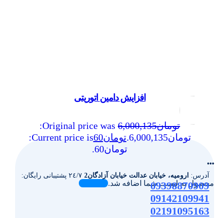
افزایش دامین اتوریتی
تومان
6,000,135
Original price was:
تومان6,000,135.
تومان
60
Current price is:
تومان60.
...
آدرس:
ارومیه، خیابان عدالت خیابان آزادگان2
٢٤/٧ پشتیبانی رایگان:
محصول به لیست شما اضافه شد.
09398870909
09142109941
02191095163