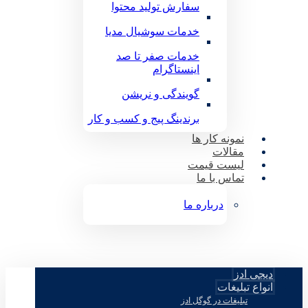
سفارش تولید محتوا
خدمات سوشیال مدیا
خدمات صفر تا صد
اینستاگرام
گویندگی و نریشن
برندینگ پیج و کسب و کار
نمونه کار ها
مقالات
لیست قیمت
تماس با ما
درباره ما
دیجی ادز
انواع تبلیغات
تبلیغات در گوگل ادز