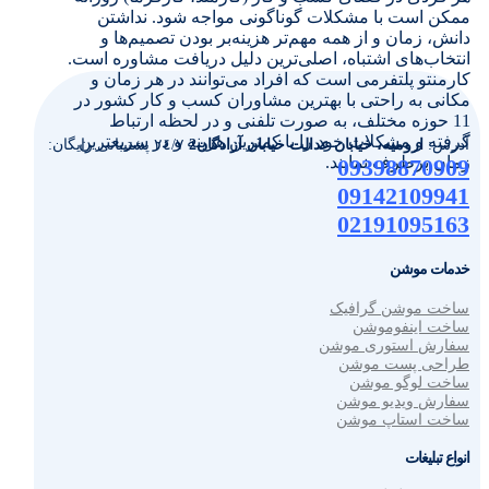
ممکن است با مشکلات گوناگونی مواجه شود. نداشتن
دانش، زمان و از همه مهم‌تر هزینه‌بر بودن تصمیم‌ها و
انتخاب‌های اشتباه، اصلی‌ترین دلیل دریافت مشاوره است.
کارمنتو پلتفرمی است که افراد می‌توانند در هر زمان و
مکانی به راحتی با بهترین مشاوران کسب و کار کشور در
11 حوزه‌ مختلف، به صورت تلفنی و در لحظه ارتباط
گرفته و مشکلات خود را با کمترین هزینه و در سریعترین
آدرس:
ارومیه، خیابان عدالت خیابان آزادگان2
٢٤/٧ پشتیبانی رایگان:
زمان برطرف نمایند.
09398870909
09142109941
02191095163
خدمات موشن
ساخت موشن گرافیک
ساخت اینفوموشن
سفارش استوری موشن
طراحی پست موشن
ساخت لوگو موشن
سفارش ویدیو موشن
ساخت استاپ موشن
انواع تبلیغات