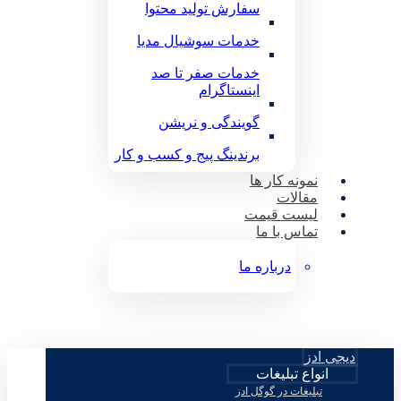
سفارش تولید محتوا
خدمات سوشیال مدیا
خدمات صفر تا صد
اینستاگرام
گویندگی و نریشن
برندینگ پیج و کسب و کار
نمونه کار ها
مقالات
لیست قیمت
تماس با ما
درباره ما
دیجی ادز
انواع تبلیغات
تبلیغات در گوگل ادز