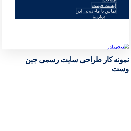
لیست قیمت
تماس با ما- دیجی ادز
درباره ما
© طراحی توسط دیجی ادز 2026
نمونه کار طراحی سایت رسمی جین
وست