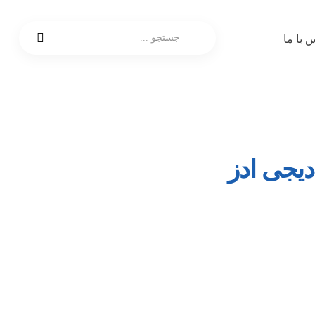
 با ما
دیجی ادز